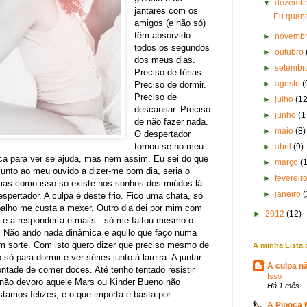
▼
dezemb
jantares com os
Eu quand
amigos (e não só)
têm absorvido
►
novemb
todos os segundos
►
outubro
dos meus dias.
►
setemb
Preciso de férias.
►
agosto
(
Preciso de dormir.
Preciso de
►
julho
(12
descansar. Preciso
►
junho
(1
de não fazer nada.
►
maio
(8)
O despertador
tornou-se no meu
►
abril
(9)
ica para ver se ajuda, mas nem assim. Eu sei do que
►
março
(
junto ao meu ouvido a dizer-me bom dia, seria o
►
fevereir
mas como isso só existe nos sonhos dos miúdos lá
►
janeiro
(
pertador. A culpa é deste frio. Fico uma chata, só
balho me custa a mexer. Outro dia dei por mim com
►
2012
(12)
 e a responder a e-mails...só me faltou mesmo o
. Não ando nada dinâmica e aquilo que faço numa
m sorte. Com isto quero dizer que preciso mesmo de
A minha Lista 
 só para dormir e ver séries junto à lareira. A juntar
A culpa nã
ontade de comer doces. Até tenho tentado resistir
Isso
não devoro aquele Mars ou Kinder Bueno não
Há 1 mês
tamos felizes, é o que importa e basta por
A Pipoca 