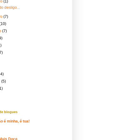
ro
(1)
o desligo...
ro
(7)
(10)
ro
(7)
9)
)
7)
14)
o
(5)
1)
de blogues
o é minha, é tua!
Mais Doce