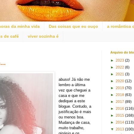
oras da minha vida
Das coisas que eu ouço
a romântica 
s de café
viver sozinha é
Arquivo do bl
►
2023
(2)
..
►
2022
(6)
►
2021
(3)
abuso! Já não me
►
2020
(12)
lembro a última
►
2019
(70)
vez que cheguei a
►
2018
(63)
casa e que me
dediquei a este
►
2017
(89)
blogue. Contudo, a
►
2016
(116)
justificação é mais
►
2015
(168)
ou menos boa.
►
2014
(113)
Mudança de casa,
muito trabalho,
▼
2013
(100)
ginásio e os