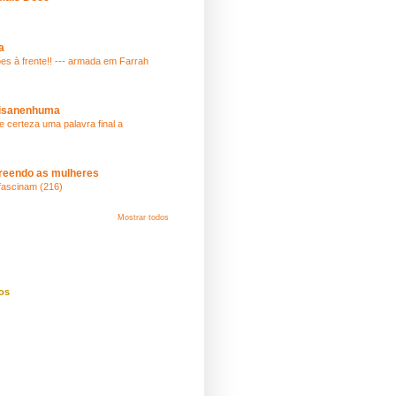
a
ões à frente!! --- armada em Farrah
isanenhuma
e certeza uma palavra final a
reendo as mulheres
fascinam (216)
Mostrar todos
os