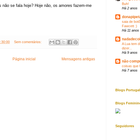
Buh!
 não se fala hoje? Hoje não, os amores fazem-me
Há 2 anos
donapipet
saia de bot
Fawcett :)
Há 11 anos
nadadeco
:30:00
Sem comentários:
A Lua tem d
dizer...
Há 9 anos
Página inicial
Mensagens antigas
não comp
coisas que 
Há 7 anos
Blogs Portugal
Blogs Feminin
Seguidores